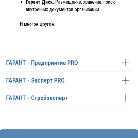
Гарант Диск.
Размещение, хранение, поиск
внутренних документов организации.
И многое другое.
ОСТАВИТЬ ЗАЯВКУ НА
ДЕМО-ДОСТУП
ГАРАНТ - Предприятие PRO
ГАРАНТ - Эксперт PRO
ГАРАНТ - Стройэксперт
+7
Нажимая кнопку отправить, я даю согласие на